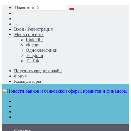
Поиск
Switch
статей
skin
Sidebar
Случайная
статья
Вход / Регистрация
Мы в соцсетях
LinkedIn
vk.com
Одноклассники
Telegram
TikTok
Получить кредит онлайн
Форум
Калькуляторы
Меню
Поиск
статей
Switch
skin
Войти